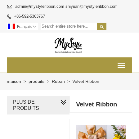

admin@mystyleribbon.com shiyuan@mystyleribbon.com
+86-592-5363767


Français

Toggl
maison
>
produits
>
Ruban
>
Velvet Ribbon
PLUS DE
Velvet Ribbon
PRODUITS